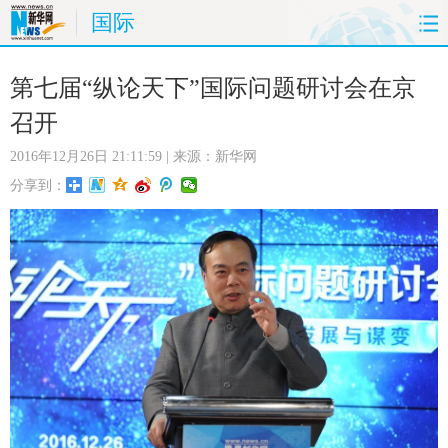
国际
首页
时政
国际
财经
第七届“纵论天下”国际问题研讨会在京
召开
娱乐
体育
人事
教育
2016年12月26日 21:11:59
| 来源：新华网
时尚
思客
地方
法治
分享到：
港澳
台湾
华人
汽车
科技
能源
房产
公司
图片
视频
彩票
食品
旅游
健康
信息化
数据
金融
公益
军事
无人机