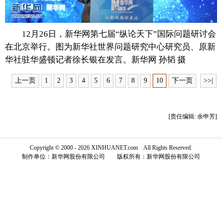
富媒体
摄影
新华广播
12月26日，新华网第七届“纵论天下”国际问题研讨会
新华电视中文
新华电视英文
返回PC
在北京举行。图为新华社世界问题研究中心研究员、原新
华社驻华盛顿记者徐长银在发言。新华网 孙韬 摄
上一页
1
2
3
4
5
6
7
8
9
10
下一页
>>|
[责任编辑: 余申芳]
Copyright © 2000 - 2026 XINHUANET.com All Rights Reserved.
制作单位：新华网股份有限公司 版权所有：新华网股份有限公司