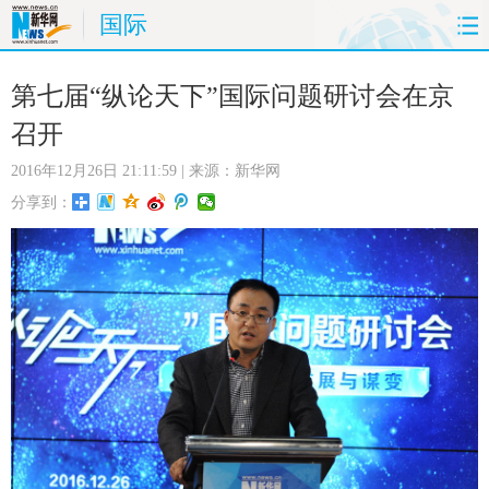
国际
首页
时政
国际
财经
第七届“纵论天下”国际问题研讨会在京
召开
娱乐
体育
人事
教育
2016年12月26日 21:11:59
| 来源：新华网
时尚
思客
地方
法治
分享到：
港澳
台湾
华人
汽车
科技
能源
房产
公司
图片
视频
彩票
食品
旅游
健康
信息化
数据
金融
公益
军事
无人机