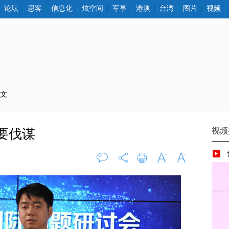
论坛
思客
信息化
炫空间
军事
港澳
台湾
图片
视频
正文
要伐谋
评论
0
打印
字大
字小