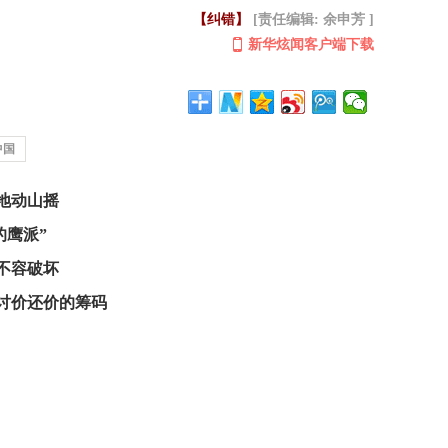
【纠错】
[责任编辑: 余申芳 ]
新华炫闻客户端下载
中国
地动山摇
的鹰派”
不容破坏
讨价还价的筹码