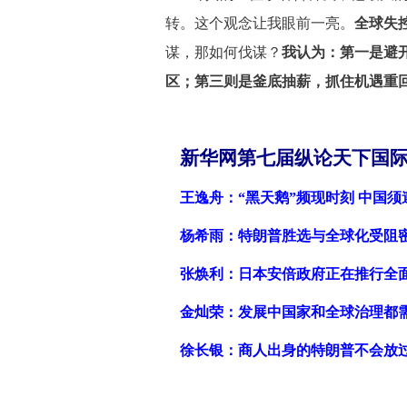
转。这个观念让我眼前一亮。
全球失
谋，那如何伐谋？
我认为：第一是避
区；第三则是釜底抽薪，抓住机遇重
新华网第七届纵论天下国
王逸舟：“黑天鹅”频现时刻 中国
杨希雨：特朗普胜选与全球化受阻
张焕利：日本安倍政府正在推行全面
金灿荣：发展中国家和全球治理都需
徐长银：商人出身的特朗普不会放