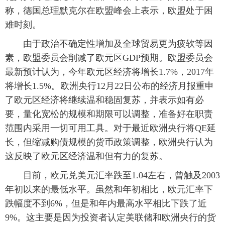
称，德国总理默克尔在欧盟峰会上表示，欧盟处于困
富媒体
摄影
新华广播
难时刻。
新华电视中文
新华电视英文
返回PC
 由于政治不确定性增加及全球贸易更为疲软等因
素，欧盟委员会削减了欧元区GDP预期。欧盟委员会
最新预计认为，今年欧元区经济将增长1.7%，2017年
将增长1.5%。欧洲央行12月22日公布的经济月报重申
了欧元区经济将继续温和稳固复苏，并表示如有必
要，量化宽松的规模和期限可以调整，准备好在职责
范围内采用一切可用工具。对于最近欧洲央行将QE延
长，但缩减购债规模的货币政策调整，欧洲央行认为
这反映了欧元区经济温和但有力的复苏。
 目前，欧元兑美元汇率跌至1.04左右，曾触及2003
年初以来的最低水平。虽然和年初相比，欧元汇率下
跌幅度不到6%，但是和年内最高水平相比下跌了近
9%。这主要是因为投资者认定美联储和欧洲央行的货