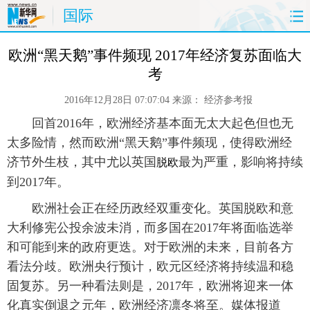
国际
首页
时政
国际
财经
 欧洲“黑天鹅”事件频现 2017年经济复苏面临大
考
娱乐
体育
人事
教育
2016年12月28日 07:07:04
来源：
经济参考报
时尚
思客
地方
法治
 回首2016年，欧洲经济基本面无太大起色但也无
太多险情，然而欧洲“黑天鹅”事件频现，使得欧洲经
港澳
台湾
华人
汽车
济节外生枝，其中尤以英国
最为严重，影响将持续
脱欧
到2017年。
科技
能源
房产
公司
 欧洲社会正在经历政经双重变化。英国脱欧和意
大利修宪公投余波未消，而多国在2017年将面临选举
图片
视频
彩票
食品
和可能到来的政府更迭。对于欧洲的未来，目前各方
旅游
健康
信息化
数据
看法分歧。欧洲央行预计，欧元区经济将持续温和稳
固复苏。另一种看法则是，2017年，欧洲将迎来一体
金融
公益
军事
无人机
化真实倒退之元年，欧洲经济凛冬将至。媒体报道