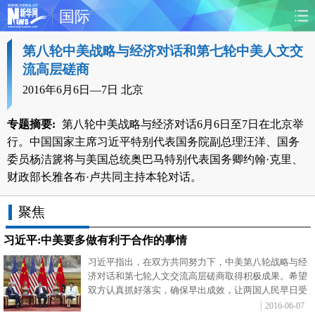
国际
第八轮中美战略与经济对话和第七轮中美人文交
首页
时政
国际
财经
流高层磋商
娱乐
体育
人事
教育
2016年6月6日—7日 北京
时尚
思客
地方
法治
专题摘要:
第八轮中美战略与经济对话6月6日至7日在北京举
行。中国国家主席习近平特别代表国务院副总理汪洋、国务
港澳
台湾
华人
汽车
委员杨洁篪将与美国总统奥巴马特别代表国务卿约翰·克里、
财政部长雅各布·卢共同主持本轮对话。
科技
能源
房产
公司
聚焦
图片
视频
彩票
食品
习近平:中美要多做有利于合作的事情
习近平指出，在双方共同努力下，中美第八轮战略与经
旅游
健康
信息化
数据
济对话和第七轮人文交流高层磋商取得积极成果。希望
双方认真抓好落实，确保早出成效，让两国人民早日受
金融
公益
军事
无人机
益。
2016-06-07