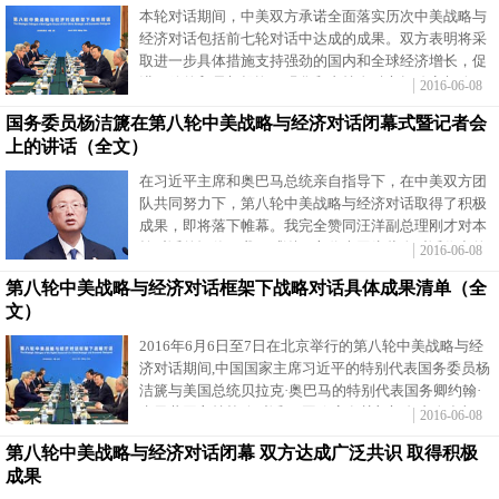
本轮对话期间，中美双方承诺全面落实历次中美战略与
经济对话包括前七轮对话中达成的成果。双方表明将采
取进一步具体措施支持强劲的国内和全球经济增长，促
进开放的贸易与投资，强化和支持金融市场稳定与改
2016-06-08
革。
国务委员杨洁篪在第八轮中美战略与经济对话闭幕式暨记者会
上的讲话（全文）
在习近平主席和奥巴马总统亲自指导下，在中美双方团
队共同努力下，第八轮中美战略与经济对话取得了积极
成果，即将落下帷幕。我完全赞同汪洋副总理刚才对本
轮对话的评价。我要感谢双方代表团为此次对话作出的
2016-06-08
积极努力。
第八轮中美战略与经济对话框架下战略对话具体成果清单（全
文）
2016年6月6日至7日在北京举行的第八轮中美战略与经
济对话期间,中国国家主席习近平的特别代表国务委员杨
洁篪与美国总统贝拉克·奥巴马的特别代表国务卿约翰·
克里共同主持战略对话,两国政府有关部门负责人参加。
2016-06-08
第八轮中美战略与经济对话闭幕 双方达成广泛共识 取得积极
成果