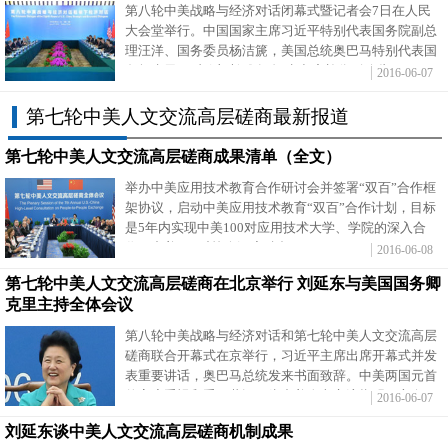
第八轮中美战略与经济对话闭幕式暨记者会7日在人民
大会堂举行。中国国家主席习近平特别代表国务院副总
理汪洋、国务委员杨洁篪，美国总统奥巴马特别代表国
务卿克里、财政部长雅各布·卢出席并分别致辞。
2016-06-07
第七轮中美人文交流高层磋商最新报道
第七轮中美人文交流高层磋商成果清单（全文）
举办中美应用技术教育合作研讨会并签署“双百”合作框
架协议，启动中美应用技术教育“双百”合作计划，目标
是5年内实现中美100对应用技术大学、学院的深入合
作，中美100对校企深度融合。
2016-06-08
第七轮中美人文交流高层磋商在北京举行 刘延东与美国国务卿
克里主持全体会议
第八轮中美战略与经济对话和第七轮中美人文交流高层
磋商联合开幕式在京举行，习近平主席出席开幕式并发
表重要讲话，奥巴马总统发来书面致辞。中美两国元首
的高度重视和重要共识，为中美人文交流指明了方向、
2016-06-07
注入了动力。
刘延东谈中美人文交流高层磋商机制成果