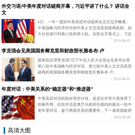
外交习语|中美年度对话磋商开幕，习近平讲了什么？
讲话全
富媒体
摄影
新华广播
文
6日，一年一度的中美高层对话磋商在北京拉开帷幕。
新华电视中文
新华电视英文
返回PC
中美战略与经济对话和中美人文交流高层磋商机制，如
今分别进行到第八轮和第七轮。在联合开幕式上，习近
平主席发表题为《为构建中美新型大国关系而不懈努
2016-06-07
力》的重要讲话。
李克强会见美国国务卿克里和财政部长雅各布·卢
国务院总理李克强7日下午在人民大会堂会见来华出席
第八轮中美战略与经济对话、第七轮中美人文交流高层
磋商的美国国务卿克里和财政部长雅各布·卢。
2016-06-07
年度对话：中美关系的“稳定器”和“推进器”
中美高层对话机制在管控分歧、促进合作等方面发挥了
积极作用。此轮对话是奥巴马政府任期内的最后一轮中
美年度对话，鉴于两国关系的重要性，下一届美国政府
很可能将延续这一年度对话机制。
2016-06-09
高清大图