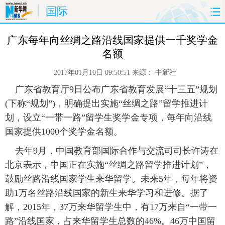
国际
首页
时政
国际
财经
 广东每年向丝绸之路沿线国家提供一千奖学金
名额
娱乐
体育
人事
教育
2017年01月10日 09:50:51
来源：
中新社
时尚
思客
地方
法治
 广东省教育厅9日公布广东省教育发展“十三五”规划
(下称“规划”)，明确提出实施“丝绸之路”留学推进计
港澳
台湾
华人
汽车
划，设立“一带一路”留学生奖学金专项，每年向沿线
国家提供1000个奖学金名额。
科技
能源
房产
公司
 去年9月，中国教育部国际合作与交流司司长许涛在
北京表示，中国正在实施“丝绸之路留学推进计划”，
图片
视频
彩票
食品
鼓励丝路沿线国家学生来华留学。未来5年，每年将资
旅游
健康
信息化
数据
助1万名丝路沿线国家的新生来华学习和进修。据了
解，2015年，37万来华留学生中，有17万来自“一带一
金融
公益
军事
无人机
路”沿线国家，占来华留学生总数的46%。46万中国留