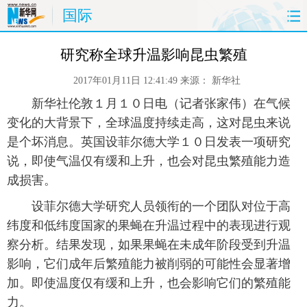
国际
首页
时政
国际
财经
研究称全球升温影响昆虫繁殖
2017年01月11日 12:41:49
来源：
新华社
娱乐
体育
人事
教育
 新华社伦敦１月１０日电（记者张家伟）在气候
时尚
思客
地方
法治
变化的大背景下，全球温度持续走高，这对昆虫来说
是个坏消息。英国设菲尔德大学１０日发表一项研究
港澳
台湾
华人
汽车
说，即使气温仅有缓和上升，也会对昆虫繁殖能力造
成损害。
科技
能源
房产
公司
 设菲尔德大学研究人员领衔的一个团队对位于高
纬度和低纬度国家的果蝇在升温过程中的表现进行观
图片
视频
彩票
食品
察分析。结果发现，如果果蝇在未成年阶段受到升温
旅游
健康
信息化
数据
影响，它们成年后繁殖能力被削弱的可能性会显著增
加。即使温度仅有缓和上升，也会影响它们的繁殖能
金融
公益
军事
无人机
力。