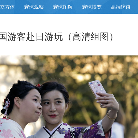
立方体
寰球观察
寰球图解
寰球博览
高端访谈
中国游客赴日游玩（高清组图）