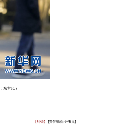
：东方IC）
【纠错】
[责任编辑: 钟玉岚]