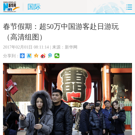
国际
首页
时政
国际
财经
春节假期：超50万中国游客赴日游玩
（高清组图）
娱乐
体育
人事
教育
2017年02月01日 08:11:14
| 来源：新华网
时尚
思客
地方
法治
分享到：
港澳
台湾
华人
汽车
科技
能源
房产
公司
图片
视频
彩票
食品
旅游
健康
信息化
数据
金融
公益
军事
无人机