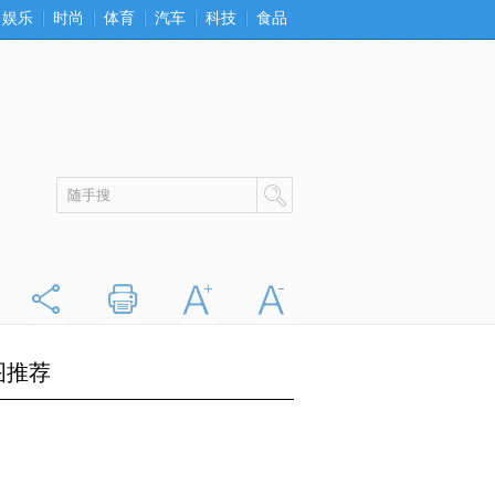
娱乐
时尚
体育
汽车
科技
食品
分享
打印
字大
字小