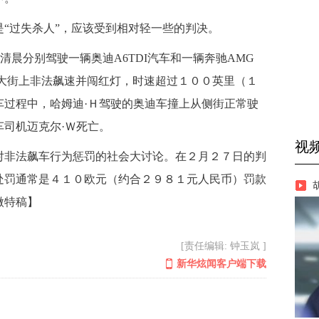
“过失杀人”，应该受到相对轻一些的判决。
晨分别驾驶一辆奥迪A6TDI汽车和一辆奔驰AMG
达姆大街上非法飙速并闯红灯，时速超过１００英里（１
车过程中，哈姆迪·Ｈ驾驶的奥迪车撞上从侧街正常驶
司机迈克尔·Ｗ死亡。
非法飙车行为惩罚的社会大讨论。在２月２７日的判
处罚通常是４１０欧元（约合２９８１元人民币）罚款
微特稿】
[责任编辑: 钟玉岚 ]
新华炫闻客户端下载