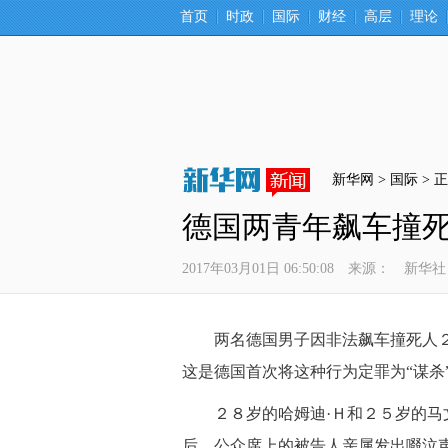
首页
时政
国际
财经
高层
理论
新华网 >
国际
 > 
德国两青年飙车撞
2017年03月01日 06:50:08
来源：
新华社
 两名德国男子因非法飙车撞死人２
这是德国首次将这种行为定罪为“谋杀
 ２８岁的哈姆迪·Ｈ和２５岁的马
后，公众席上的被告人亲属发出啜泣