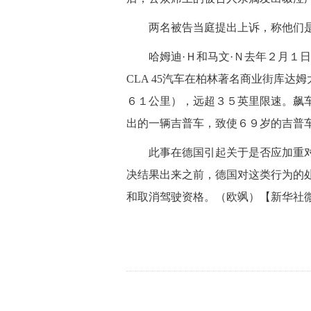
 两名被告当庭提出上诉，称他们是
哈姆迪·Ｈ和马文·Ｎ去年２月１日清
CLA 45汽车在柏林著名商业街库
６１公里），远超３５英里限速。飙
出的一辆吉普车，致使６９岁的吉普车
 此事在德国引起关于是否应加重对
决结果出来之前，德国对这类行为的
和取消驾驶资格。（欧飒）【新华社