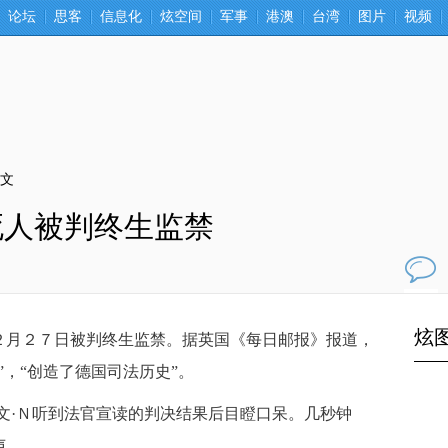
论坛
思客
信息化
炫空间
军事
港澳
台湾
图片
视频
正文
死人被判终生监禁
评论
0
月２７日被判终生监禁。据英国《每日邮报》报道，
”，“创造了德国司法历史”。
文·Ｎ听到法官宣读的判决结果后目瞪口呆。几秒钟
声。