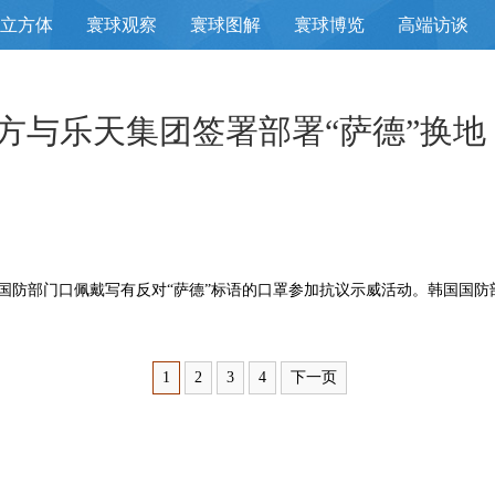
立方体
寰球观察
寰球图解
寰球博览
高端访谈
方与乐天集团签署部署“萨德”换地
防部门口佩戴写有反对“萨德”标语的口罩参加抗议示威活动。韩国国防部
1
2
3
4
下一页