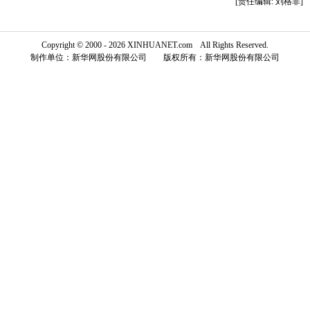
[责任编辑: 刘格非]
富媒体
摄影
新华广播
Copyright © 2000 - 2026 XINHUANET.com All Rights Reserved.
新华电视中文
制作单位：新华网股份有限公司 版权所有：新华网股份有限公司
新华电视英文
返回PC