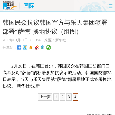
国际
首页
时政
国际
财经
韩国民众抗议韩国军方与乐天集团签署
部署“萨德”换地协议（组图）
娱乐
体育
人事
教育
2017年03月01日 06:53:47
| 来源：新华社
时尚
思客
地方
法治
分享到：
港澳
台湾
华人
汽车
2月28日，在韩国首尔，韩国民众在韩国国防部门口
科技
能源
房产
公司
高举反对“萨德”的标语参加抗议示威活动。韩国国防部28
日表示，当天与乐天集团就“萨德”部署用地正式签署换地
图片
视频
彩票
食品
协议。 新华社/法新
上一页
1
2
3
4
旅游
健康
信息化
数据
金融
公益
军事
无人机