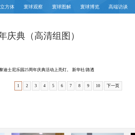
立方体
寰球观察
寰球图解
寰球博览
高端访谈
周年庆典（高清组图）
迪士尼乐园25周年庆典活动上亮灯。 新华社/路透
1
2
3
4
5
6
7
8
9
10
下一页