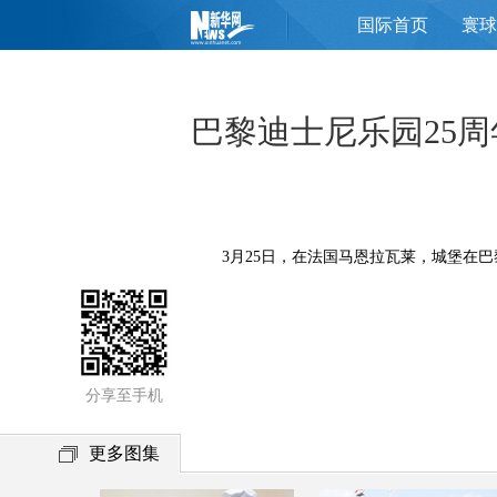
国际首页
寰球
页
巴黎迪士尼乐园25
3月25日，在法国马恩拉瓦莱，城堡在巴黎
分享至手机