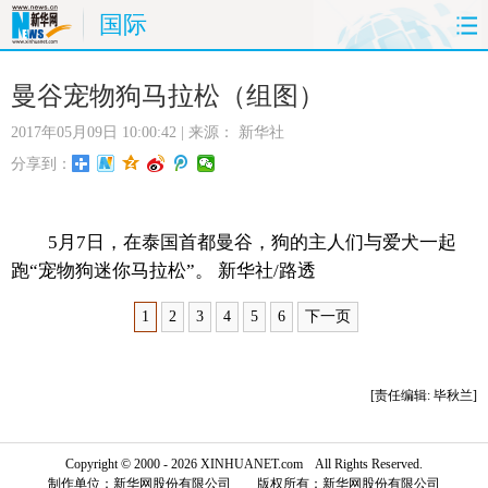
国际
首页
时政
国际
财经
曼谷宠物狗马拉松（组图）
2017年05月09日 10:00:42
| 来源：
新华社
娱乐
体育
人事
教育
分享到：
时尚
思客
地方
法治
5月7日，在泰国首都曼谷，狗的主人们与爱犬一起
港澳
台湾
华人
汽车
跑“宠物狗迷你马拉松”。 新华社/路透
科技
能源
房产
公司
1
2
3
4
5
6
下一页
图片
视频
彩票
食品
[责任编辑: 毕秋兰]
旅游
健康
信息化
数据
Copyright © 2000 - 2026 XINHUANET.com All Rights Reserved.
金融
公益
军事
无人机
制作单位：新华网股份有限公司 版权所有：新华网股份有限公司