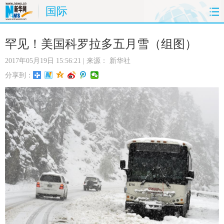
国际
首页
时政
国际
财经
罕见！美国科罗拉多五月雪（组图）
2017年05月19日 15:56:21
| 来源：
新华社
娱乐
体育
人事
教育
分享到：
时尚
思客
地方
法治
港澳
台湾
华人
汽车
科技
能源
房产
公司
图片
视频
彩票
食品
旅游
健康
信息化
数据
金融
公益
军事
无人机