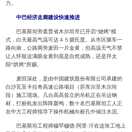
力。
中巴经济走廊建设快速推进
巴基斯坦旁遮普省木尔坦市已开启“烧烤”模
式，白天最高气温可达４５摄氏度。从市区驱车一
路向南，公路两旁麦田一片金黄，但高温天气不禁
让人怀疑这满眼金黄到底是自然成熟，还是拜太
阳“烘烤”所赐。
麦田深处，是由中国建筑股份有限公司承建的
白沙瓦至卡拉奇高速公路项目（苏库尔至木尔坦
段）施工现场。几台高高耸立的吊机正在吊运钢
材，打桩机发出阵阵轰鸣，数十名巴基斯坦工人正
在中方工程师指导下操作机械向桩孔中倾注水泥。
巴基斯坦工程师穆罕穆德·阿里·汗在这块工地上