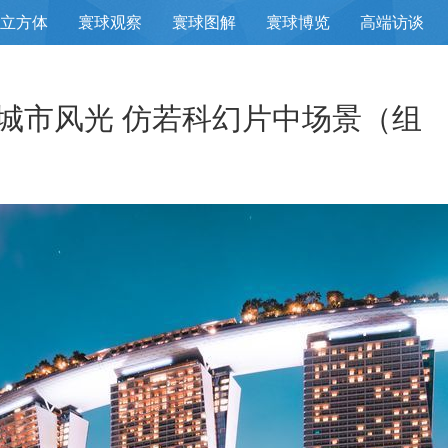
立方体
寰球观察
寰球图解
寰球博览
高端访谈
城市风光 仿若科幻片中场景（组