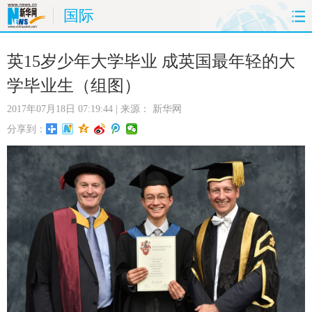
国际
首页
时政
国际
财经
英15岁少年大学毕业 成英国最年轻的大
学毕业生（组图）
娱乐
体育
人事
教育
2017年07月18日 07:19:44
| 来源：
新华网
时尚
思客
地方
法治
分享到：
港澳
台湾
华人
汽车
科技
能源
房产
公司
图片
视频
彩票
食品
旅游
健康
信息化
数据
金融
公益
军事
无人机