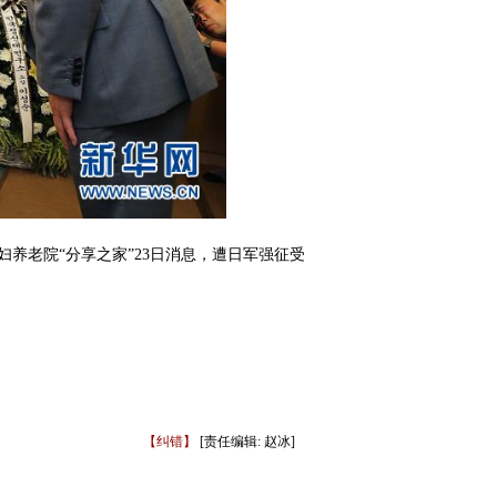
养老院“分享之家”23日消息，遭日军强征受
【纠错】
[责任编辑: 赵冰]