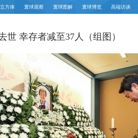
立方体
寰球观察
寰球图解
寰球博览
高端访谈
去世 幸存者减至37人（组图）