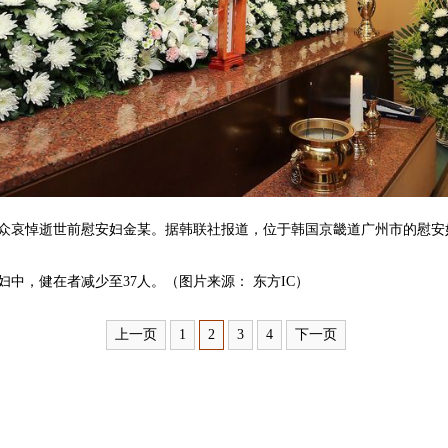
民众哀悼逝世前慰安妇金某。据韩联社报道，位于韩国京畿道广州市的慰安妇
。
妇中，健在者减少至37人。（图片来源： 东方IC）
上一页
1
2
3
4
下一页