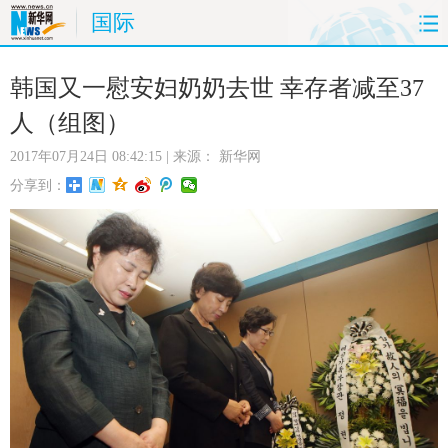
国际
首页
时政
国际
财经
韩国又一慰安妇奶奶去世 幸存者减至37
人（组图）
娱乐
体育
人事
教育
2017年07月24日 08:42:15
| 来源：
新华网
时尚
思客
地方
法治
分享到：
港澳
台湾
华人
汽车
科技
能源
房产
公司
图片
视频
彩票
食品
旅游
健康
信息化
数据
金融
公益
军事
无人机