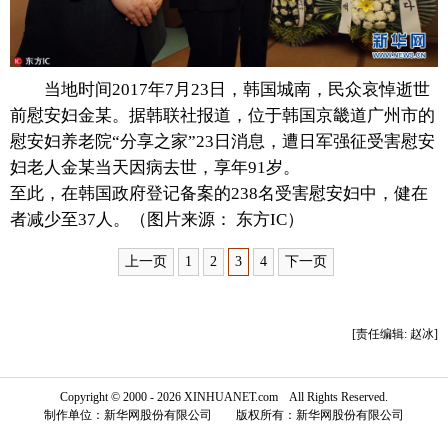
富媒体
摄影
新华广播
新华电视中文
新华电视英文
返回PC
当地时间2017年7月23日，韩国城南，民众哀悼逝世
前慰安妇金某。据韩联社报道，位于韩国京畿道广州市的
慰安妇养老院“分享之家”23日消息，遭日军强征受害慰安
妇老人金某当天因病去世，享年91岁。
至此，在韩国政府登记备案的238名受害慰安妇中，健在
者减少至37人。（图片来源： 东方IC）
上一页
1
2
3
4
下一页
[责任编辑: 赵冰]
Copyright © 2000 - 2026 XINHUANET.com All Rights Reserved.
制作单位：新华网股份有限公司 版权所有：新华网股份有限公司