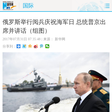
国际
首页
时政
国际
财经
俄罗斯举行阅兵庆祝海军日 总统普京出
席并讲话（组图）
娱乐
体育
人事
教育
2017年07月31日 07:35:48
| 来源：
新华网
时尚
思客
地方
法治
分享到：
港澳
台湾
华人
汽车
科技
能源
房产
公司
图片
视频
彩票
食品
旅游
健康
信息化
数据
金融
公益
军事
无人机