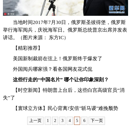
富媒体
摄影
新华广播
当地时间2017年7月30日，俄罗斯圣彼得堡，俄罗斯
新华电视中文
新华电视英文
返回PC
举行海军阅兵，庆祝海军日。俄罗斯总统普京出席并发表
讲话。（图片来源： 东方IC）
【精彩推荐】
美国新制裁箭在弦上！俄罗斯终于爆发了
外国阅兵哪家强？看各国网友花式侃
这些行走的“中国名片” 哪个让你印象深刻？
【时空新闻】特朗普上台后，这些白宫高级官员“消
失”了
【寰球立方体】民心背离!安倍"斩马谡"难挽颓势
上一页
1
2
3
4
5
6
下一页