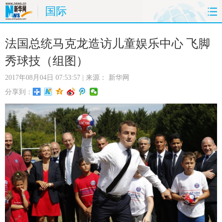
国际
首页
时政
国际
财经
法国总统马克龙造访儿童娱乐中心 飞脚
秀球技（组图）
娱乐
体育
人事
教育
2017年08月04日 07:53:57
| 来源：
新华网
时尚
思客
地方
法治
分享到：
港澳
台湾
华人
汽车
科技
能源
房产
公司
图片
视频
彩票
食品
旅游
健康
信息化
数据
金融
公益
军事
无人机