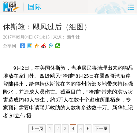
国际
首页
时政
国际
财经
休斯敦：飓风过后（组图）
2017年09月04日 07:14:15
| 来源：
新华社
娱乐
体育
人事
教育
分享到：
时尚
思客
地方
法治
9月2日，在美国休斯敦，当地居民将清理出来的物品
港澳
台湾
华人
汽车
堆放在家门外。四级飓风“哈维”8月25日在墨西哥湾沿岸
登陆得州，给包括休斯敦在内的得州南部多地带来持续强
科技
能源
房产
公司
降水，并造成人员伤亡。截至目前，“哈维”带来的洪涝灾
害造成约40人丧生，约3万人在数十个避难所里栖身，专
图片
视频
彩票
食品
家预计需要申请联邦救助的人数将多达数十万。新华社记
者 刘立伟 摄
旅游
健康
信息化
数据
上一页
1
2
3
4
5
6
下一页
金融
公益
军事
无人机