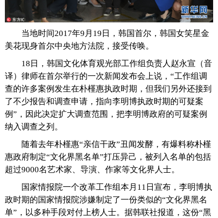
富媒体
摄影
新华广播
当地时间2017年9月19日，韩国首尔，韩国女笑星金
新华电视中文
新华电视英文
返回PC
美花现身首尔中央地方法院，接受传唤。
18日，韩国文化体育观光部工作组负责人赵永宣（音
译）律师在首尔举行的一次新闻发布会上说，“工作组调
查的许多案例发生在朴槿惠执政时期，但我们另外还接到
了不少报告和调查申请，指向李明博执政时期的可疑案
例”，因此决定扩大调查范围，把李明博政府的可疑案例
纳入调查之列。
随着去年朴槿惠“亲信干政”丑闻发酵，有爆料称朴槿
惠政府制定“文化界黑名单”打压异己，被列入名单的包括
超过9000名艺术家、导演、作家等文化界人士。
国家情报院一个改革工作组本月11日宣布，李明博执
政时期的国家情报院涉嫌制定了一份类似的“文化界黑名
单”，以多种手段对付上榜人士。据韩联社报道，这份“黑