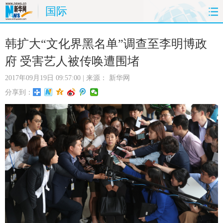
国际
首页
时政
国际
财经
韩扩大“文化界黑名单”调查至李明博政
府 受害艺人被传唤遭围堵
娱乐
体育
人事
教育
2017年09月19日 09:57:00
| 来源：
新华网
时尚
思客
地方
法治
分享到：
港澳
台湾
华人
汽车
科技
能源
房产
公司
图片
视频
彩票
食品
旅游
健康
信息化
数据
金融
公益
军事
无人机