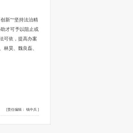
创新”“坚持法治精
协助才可予以阻止或
法可依，提高办案
、林昊、魏良磊、
[责任编辑： 钱中兵 ]