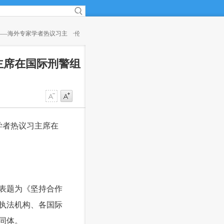
主
·
伦敦股市２６日下跌
(00:07)
·
德国法兰克福
主席在国际刑警组
学者热议习主席在
表题为《坚持合作
执法机构、各国际
同体。