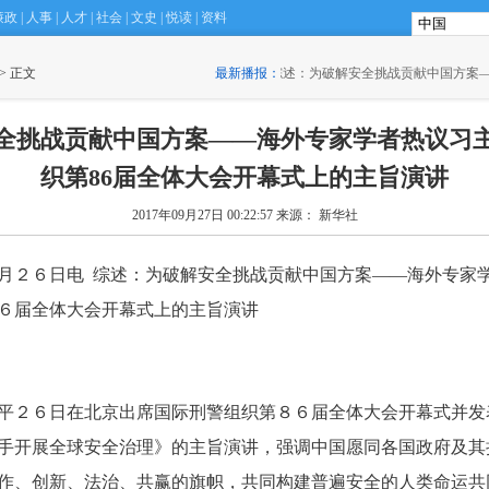
廉政
|
人事
|
人才
|
社会
|
文史
|
悦读
|
资料
 > 正文
·
综述：为破解安全挑战贡献中国方案——海外专家学者热议习
最新播报：
席在国际刑警组织第86届全体大会开幕式上的主旨演讲
(00:22)
安全挑战贡献中国方案——海外专家学者热议习
织第86届全体大会开幕式上的主旨演讲
2017年09月27日 00:22:57
来源： 新华社
２６日电 综述：为破解安全挑战贡献中国方案——海外专家
６届全体大会开幕式上的主旨演讲
２６日在北京出席国际刑警组织第８６届全体大会开幕式并发
手开展全球安全治理》的主旨演讲，强调中国愿同各国政府及其
作、创新、法治、共赢的旗帜，共同构建普遍安全的人类命运共