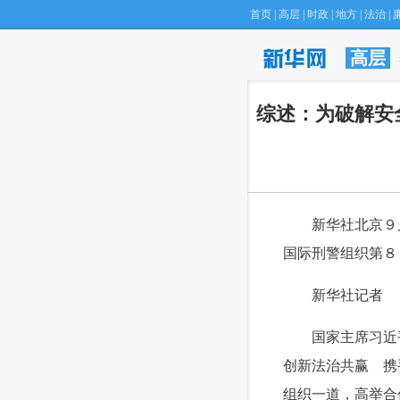
首页
|
高层
|
时政
|
地方
|
法治
|
高层
 综述：为破解
 新华社北京９月
国际刑警组织第８
 新华社记者
 国家主席习近平
创新法治共赢 携
组织一道，高举合