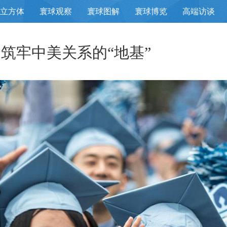
立方体
寰球观察
寰球图解
寰球博览
高端访谈
筑牢中美关系的“地基”