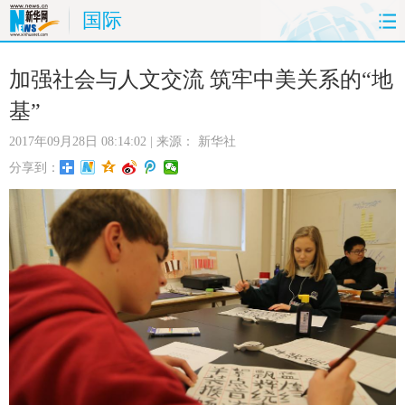
国际
首页
时政
国际
财经
加强社会与人文交流 筑牢中美关系的“地
基”
娱乐
体育
人事
教育
2017年09月28日 08:14:02
| 来源：
新华社
时尚
思客
地方
法治
分享到：
港澳
台湾
华人
汽车
科技
能源
房产
公司
图片
视频
彩票
食品
旅游
健康
信息化
数据
金融
公益
军事
无人机