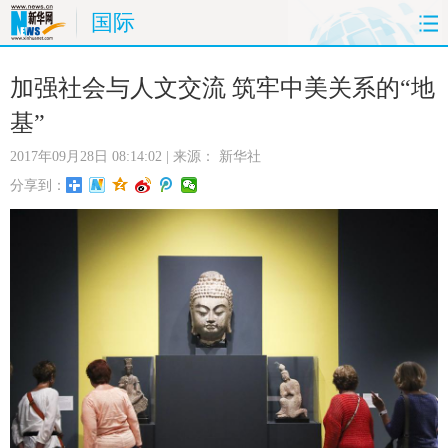
国际
首页
时政
国际
财经
加强社会与人文交流 筑牢中美关系的“地
基”
娱乐
体育
人事
教育
2017年09月28日 08:14:02
| 来源：
新华社
时尚
思客
地方
法治
分享到：
港澳
台湾
华人
汽车
科技
能源
房产
公司
图片
视频
彩票
食品
旅游
健康
信息化
数据
金融
公益
军事
无人机