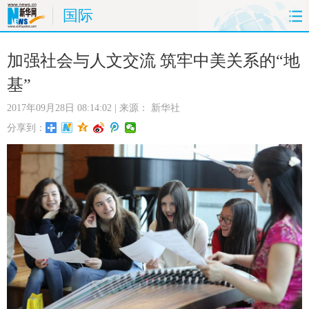
国际
首页
时政
国际
财经
加强社会与人文交流 筑牢中美关系的“地
基”
娱乐
体育
人事
教育
2017年09月28日 08:14:02
| 来源：
新华社
时尚
思客
地方
法治
分享到：
港澳
台湾
华人
汽车
科技
能源
房产
公司
图片
视频
彩票
食品
旅游
健康
信息化
数据
金融
公益
军事
无人机