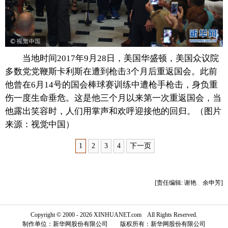
富媒体
摄影
新华广播
新华电视中文
新华电视英文
返回PC
当地时间2017年9月28日，美国华盛顿，美国众议院
多数党党鞭斯卡利斯在遭到枪击3个月后重返国会。此前
他曾在6月14号的国会棒球赛训练中遭枪手枪击，身负重
伤一度生命垂危。这是他三个月以来第一次重返国会，当
他露出笑容时，人们用掌声和欢呼迎接他的回归。（图片
来源：视觉中国）
1
2
3
4
下一页
[责任编辑: 谢艳 余申芳]
Copyright © 2000 - 2026 XINHUANET.com All Rights Reserved.
制作单位：新华网股份有限公司 版权所有：新华网股份有限公司