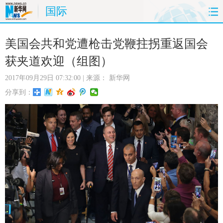
国际
首页
时政
国际
财经
美国会共和党遭枪击党鞭拄拐重返国会
获夹道欢迎（组图）
娱乐
体育
人事
教育
2017年09月29日 07:32:00
| 来源：
新华网
时尚
思客
地方
法治
分享到：
港澳
台湾
华人
汽车
科技
能源
房产
公司
图片
视频
彩票
食品
旅游
健康
信息化
数据
金融
公益
军事
无人机