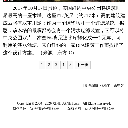
2017年10月17日报道，美国纽约中央公园将建筑世
富媒体
摄影
新华广播
界最高的一座木塔。这座712英尺（约217米）高的建筑建
成后将有双重用途：作为一个瞭望塔和一个过滤系统。据
新华电视中文
新华电视英文
返回PC
悉，该木塔的最底部将会有一个污水过滤装置，它可以将
中央公园水库—杰奎琳-肯尼迪水库转化成一个无毒、可
利用的淡水池塘。来自纽约的一家DFA建筑工作室提出了
这个设计方案。 （来源：东方IC）
1
2
3
4
5
下一页
[责任编辑: 张靖雯 余申芳]
Copyright © 2000 - 2026 XINHUANET.com All Rights Reserved.
制作单位：新华网股份有限公司 版权所有：新华网股份有限公司