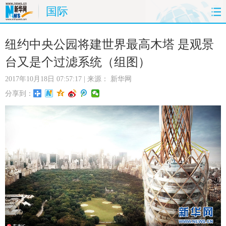
国际
首页
时政
国际
财经
纽约中央公园将建世界最高木塔 是观景
台又是个过滤系统（组图）
娱乐
体育
人事
教育
2017年10月18日 07:57:17
| 来源：
新华网
时尚
思客
地方
法治
分享到：
港澳
台湾
华人
汽车
科技
能源
房产
公司
图片
视频
彩票
食品
旅游
健康
信息化
数据
金融
公益
军事
无人机