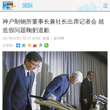
国际
首页
时政
国际
财经
神户制钢所董事长兼社长出席记者会 就
造假问题鞠躬道歉
娱乐
体育
人事
教育
2017年10月27日 07:43:04
| 来源：
新华网
时尚
思客
地方
法治
分享到：
港澳
台湾
华人
汽车
科技
能源
房产
公司
图片
视频
彩票
食品
旅游
健康
信息化
数据
金融
公益
军事
无人机