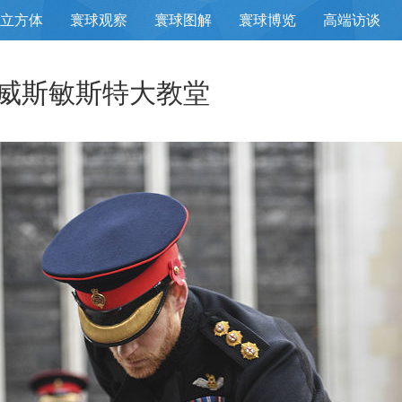
立方体
寰球观察
寰球图解
寰球博览
高端访谈
威斯敏斯特大教堂