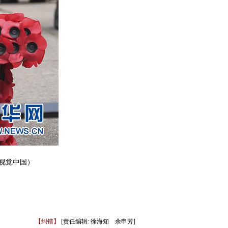
视觉中国）
【纠错】
[责任编辑: 徐海知 余申芳]