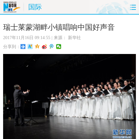
国际
首页
时政
国际
财经
瑞士莱蒙湖畔小镇唱响中国好声音
2017年11月16日 09:14:55
| 来源：
新华社
娱乐
体育
人事
教育
分享到：
时尚
思客
地方
法治
港澳
台湾
华人
汽车
科技
能源
房产
公司
图片
视频
彩票
食品
旅游
健康
信息化
数据
金融
公益
军事
无人机