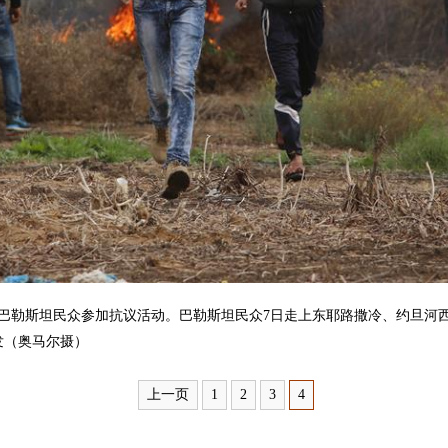
巴勒斯坦民众参加抗议活动。巴勒斯坦民众7日走上东耶路撒冷、约旦河西
发（奥马尔摄）
上一页
1
2
3
4