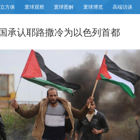
立方体
寰球观察
寰球图解
寰球博览
高端访谈
国承认耶路撒冷为以色列首都