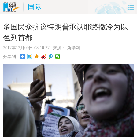
国际
首页
时政
国际
财经
多国民众抗议特朗普承认耶路撒冷为以
色列首都
娱乐
体育
人事
教育
2017年12月09日 08:10:37
| 来源：
新华网
时尚
思客
地方
法治
分享到：
港澳
台湾
华人
汽车
科技
能源
房产
公司
图片
视频
彩票
食品
旅游
健康
信息化
数据
金融
公益
军事
无人机