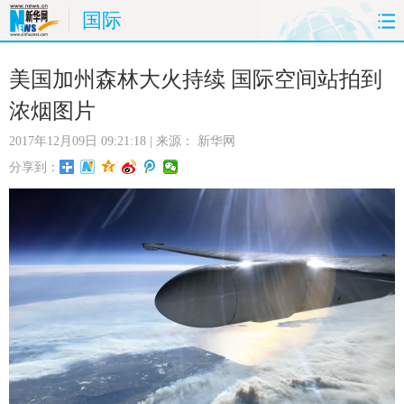
国际
首页
时政
国际
财经
美国加州森林大火持续 国际空间站拍到
浓烟图片
娱乐
体育
人事
教育
2017年12月09日 09:21:18
| 来源：
新华网
时尚
思客
地方
法治
分享到：
港澳
台湾
华人
汽车
科技
能源
房产
公司
图片
视频
彩票
食品
旅游
健康
信息化
数据
金融
公益
军事
无人机