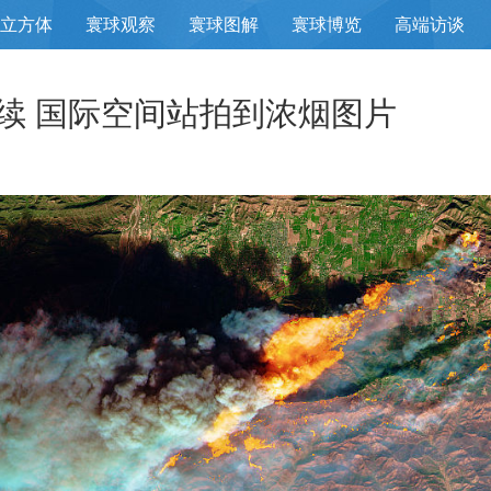
立方体
寰球观察
寰球图解
寰球博览
高端访谈
续 国际空间站拍到浓烟图片