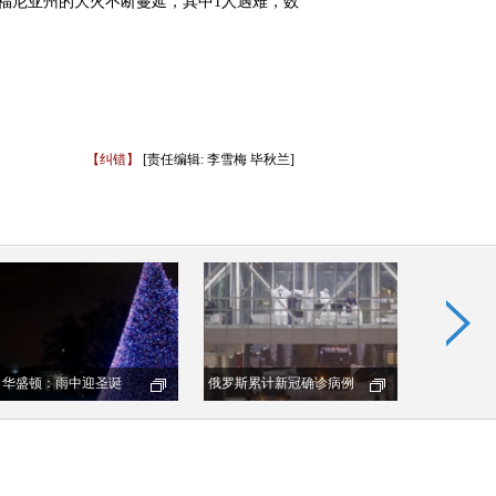
福尼亚州的大火不断蔓延，其中1人遇难，数
【纠错】
[责任编辑: 李雪梅 毕秋兰]