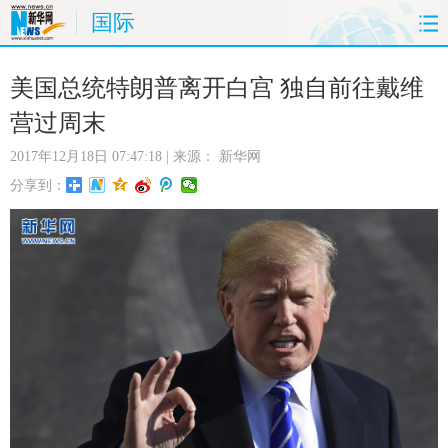
国际
首页
时政
国际
财经
美国总统特朗普离开白宫 独自前往戴维
营过周末
娱乐
体育
人事
教育
2017年12月18日 07:47:18
| 来源：
新华网
时尚
思客
地方
法治
分享到：
港澳
台湾
华人
汽车
科技
能源
房产
公司
图片
视频
彩票
食品
旅游
健康
信息化
数据
金融
公益
军事
无人机