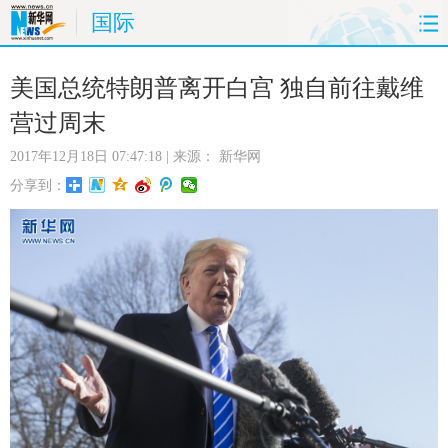
国际
首页
时政
国际
财经
美国总统特朗普离开白宫 独自前往戴维
营过周末
娱乐
体育
人事
教育
2017年12月18日 07:47:18
| 来源：
新华网
时尚
思客
地方
法治
分享到：
港澳
台湾
华人
汽车
科技
能源
房产
公司
图片
视频
彩票
食品
旅游
健康
信息化
数据
金融
公益
军事
无人机