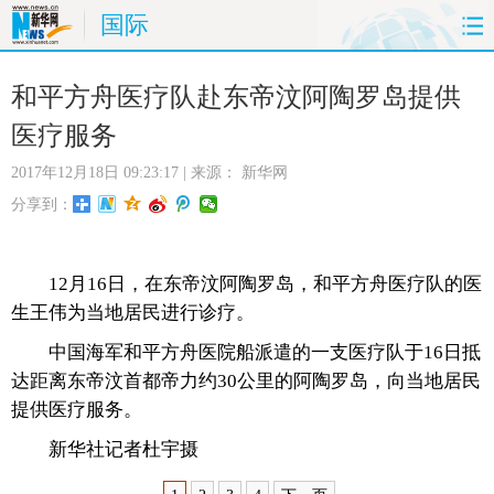
国际
首页
时政
国际
财经
和平方舟医疗队赴东帝汶阿陶罗岛提供
医疗服务
娱乐
体育
人事
教育
2017年12月18日 09:23:17
| 来源：
新华网
时尚
思客
地方
法治
分享到：
港澳
台湾
华人
汽车
12月16日，在东帝汶阿陶罗岛，和平方舟医疗队的医
科技
能源
房产
公司
生王伟为当地居民进行诊疗。
中国海军和平方舟医院船派遣的一支医疗队于16日抵
图片
视频
彩票
食品
达距离东帝汶首都帝力约30公里的阿陶罗岛，向当地居民
提供医疗服务。
旅游
健康
信息化
数据
新华社记者杜宇摄
金融
公益
军事
无人机