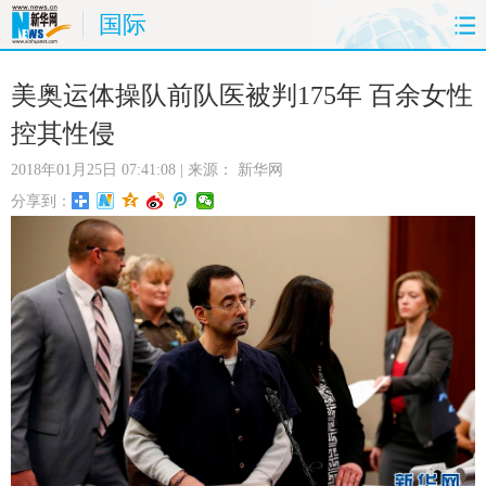
国际
首页
时政
国际
财经
美奥运体操队前队医被判175年 百余女性
控其性侵
娱乐
体育
人事
教育
2018年01月25日 07:41:08
| 来源：
新华网
时尚
思客
地方
法治
分享到：
港澳
台湾
华人
汽车
科技
能源
房产
公司
图片
视频
彩票
食品
旅游
健康
信息化
数据
金融
公益
军事
无人机