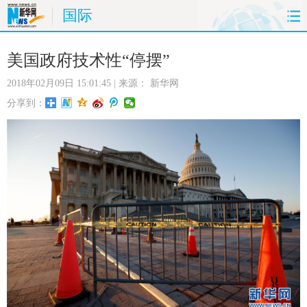
国际
首页
时政
国际
财经
美国政府技术性“停摆”
2018年02月09日 15:01:45
| 来源：
新华网
娱乐
体育
人事
教育
分享到：
时尚
思客
地方
法治
港澳
台湾
华人
汽车
科技
能源
房产
公司
图片
视频
彩票
食品
旅游
健康
信息化
数据
金融
公益
军事
无人机