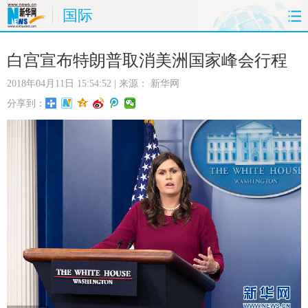
国际
首页
时政
国际
财经
白宫宣布特朗普取消美洲国家峰会行程
2018年04月11日 15:54:52
| 来源：
新华网
娱乐
体育
人事
教育
分享到：
时尚
思客
地方
法治
港澳
台湾
华人
汽车
科技
能源
房产
公司
图片
视频
彩票
食品
旅游
健康
信息化
数据
金融
公益
军事
无人机