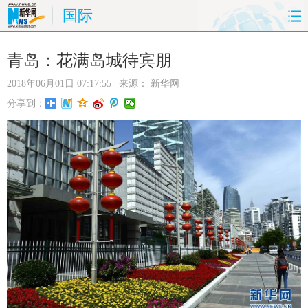
国际
首页
时政
国际
财经
青岛：花满岛城待宾朋
2018年06月01日 07:17:55
| 来源：
新华网
娱乐
体育
人事
教育
分享到：
时尚
思客
地方
法治
港澳
台湾
华人
汽车
科技
能源
房产
公司
图片
视频
彩票
食品
旅游
健康
信息化
数据
金融
公益
军事
无人机