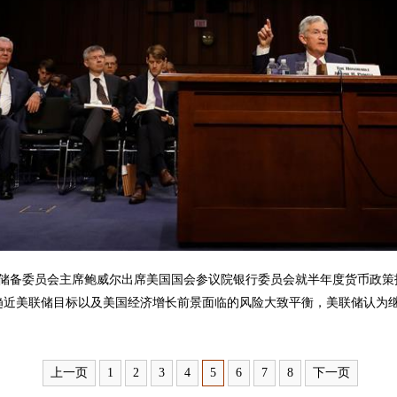
备委员会主席鲍威尔出席美国国会参议院银行委员会就半年度货币政策报
趋近美联储目标以及美国经济增长前景面临的风险大致平衡，美联储认为继
上一页
1
2
3
4
5
6
7
8
下一页