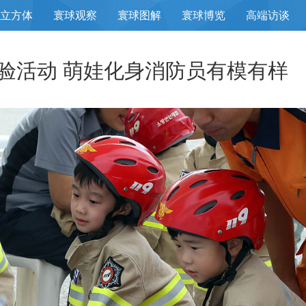
立方体
寰球观察
寰球图解
寰球博览
高端访谈
验活动 萌娃化身消防员有模有样