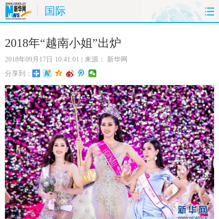
国际
首页
时政
国际
财经
2018年“越南小姐”出炉
2018年09月17日 10:41:01
| 来源：
新华网
娱乐
体育
人事
教育
分享到：
时尚
思客
地方
法治
港澳
台湾
华人
汽车
科技
能源
房产
公司
图片
视频
彩票
食品
旅游
健康
信息化
数据
金融
公益
军事
无人机