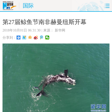
国际
首页
时政
国际
财经
第27届鲸鱼节南非赫曼纽斯开幕
2018年10月01日 06:31:30
| 来源：
新华网
娱乐
体育
人事
教育
分享到：
时尚
思客
地方
法治
港澳
台湾
华人
汽车
科技
能源
房产
公司
图片
视频
彩票
食品
旅游
健康
信息化
数据
金融
公益
军事
无人机