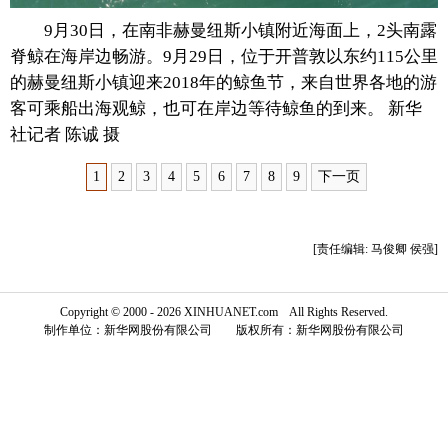
9月30日，在南非赫曼纽斯小镇附近海面上，2头南露
富媒体
摄影
新华广播
脊鲸在海岸边畅游。9月29日，位于开普敦以东约115公里
的赫曼纽斯小镇迎来2018年的鲸鱼节，来自世界各地的游
新华电视中文
新华电视英文
返回PC
客可乘船出海观鲸，也可在岸边等待鲸鱼的到来。 新华
社记者 陈诚 摄
1
2
3
4
5
6
7
8
9
下一页
[责任编辑: 马俊卿 侯强]
Copyright © 2000 - 2026 XINHUANET.com All Rights Reserved.
制作单位：新华网股份有限公司 版权所有：新华网股份有限公司