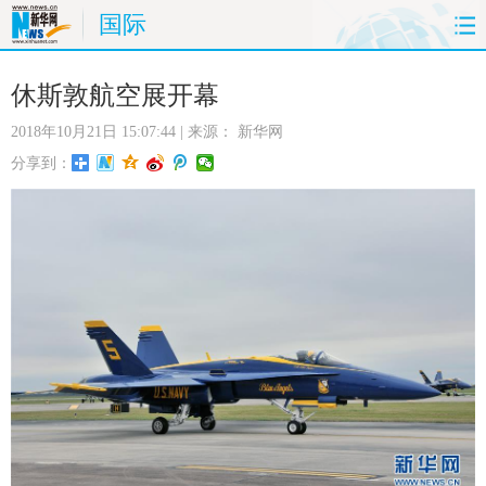
国际
首页
时政
国际
财经
休斯敦航空展开幕
2018年10月21日 15:07:44
| 来源：
新华网
娱乐
体育
人事
教育
分享到：
时尚
思客
地方
法治
港澳
台湾
华人
汽车
科技
能源
房产
公司
图片
视频
彩票
食品
旅游
健康
信息化
数据
金融
公益
军事
无人机